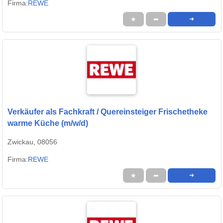
Firma:
REWE
★
➦
➜
Verkäufer als Fachkraft / Quereinsteiger Frischetheke
warme Küche (m/w/d)
Zwickau, 08056
Firma:
REWE
★
➦
➜