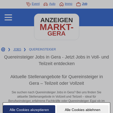
Event
Auto
Immo
Job
ANZEIGEN
MARKT-
GERA
❯
JOBS
❯
QUEREINSTEIGER
Quereinsteiger Jobs in Gera - Jetzt Jobs in Voll- und
Teilzeit entdecken
Aktuelle Stellenangebote für Quereinsteiger in
Gera – Teilzeit oder Vollzeit
Sie suchen nach Quereinsteiger Jobs in Gera? Bei uns finden Sie
aktuelle Stellenangebote in Vollzeit und Teilzeit – ideal für
Berufseinsteiger, erfahrene Fachkräfte oder Quereinsteiger. Egal ob im
Büro, vor Ort oder remote: Entdecken Sie jetzt neue Chancen in Ihrer
Alle Cookies akzeptieren
Alle Cookies ablehnen
Region und bewerben Sie sich direkt auf passende Quereinsteiger-