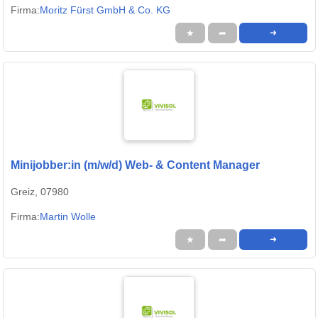
Firma:
Moritz Fürst GmbH & Co. KG
★
➦
➜
Minijobber:in (m/w/d) Web- & Content Manager
Greiz, 07980
Firma:
Martin Wolle
★
➦
➜