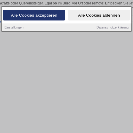
kräfte oder Quereinsteiger. Egal ob im Büro, vor Ort oder remote: Entdecken Sie j
auf passende IT Jobs-Stellen i
Alle Cookies akzeptieren
Alle Cookies ablehnen
onnten wir derzeit keine passenden Jobs finden. Besuchen Sie uns bald wieder
Einstellungen
Datenschutzerklärung