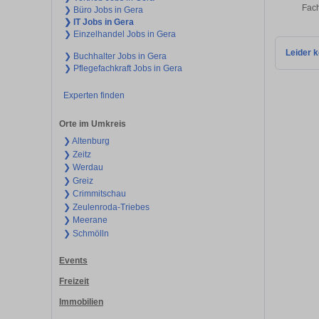
Fach
❯ Büro Jobs in Gera
❯ IT Jobs in Gera
❯ Einzelhandel Jobs in Gera
Leider k
❯ Buchhalter Jobs in Gera
❯ Pflegefachkraft Jobs in Gera
Experten finden
Orte im Umkreis
❯ Altenburg
❯ Zeitz
❯ Werdau
❯ Greiz
❯ Crimmitschau
❯ Zeulenroda-Triebes
❯ Meerane
❯ Schmölln
Events
Freizeit
Immobilien