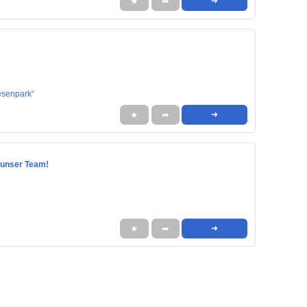
★
➦
➜
esenpark“
★
➦
➜
n unser Team!
★
➦
➜