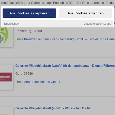
hrene Fachkräfte oder Quereinsteiger. Egal ob im Büro, vor Ort oder remote: Entd
sich direkt auf passende Gesundheitswese
Alle Cookies akzeptieren
Alle Cookies ablehnen
Gesundheits- und Krankenpflegerhelfer:in für die Geriatrische Rehab
Einstellungen
Datenschutzerklärung
Ronneburg, 07580
Firma:
Kreiskrankenhaus Greiz-Ronneburg GmbH – Fachklinik für Geria
Gelernte Pflegehilfskraft (w/m/d) für den ambulanten Dienst (Führer
Gera, 07546
Firma:
Annett Reichmann GmbH
Gelernte Pflegehilfskraft (m/w/d) - Wir suchen Dich!