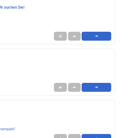
Wir suchen Sie!
★
➦
➜
★
➦
➜
esenpark“