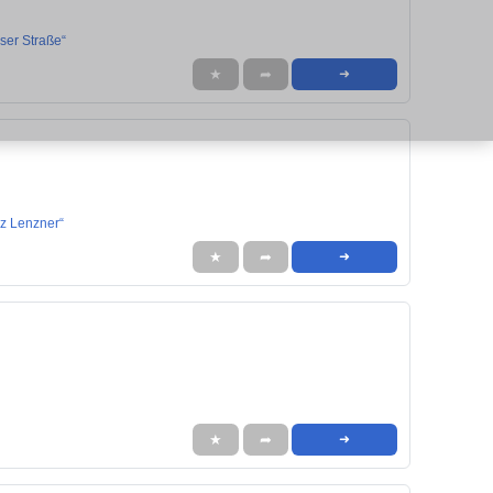
ser Straße“
★
➦
➜
z Lenzner“
★
➦
➜
★
➦
➜