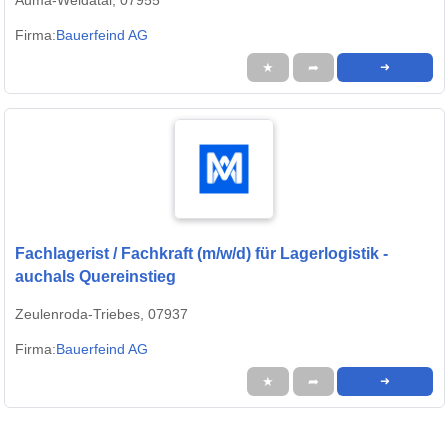
Firma:
Bauerfeind AG
★
➦
➜
Fachlagerist / Fachkraft (m/w/d) für Lagerlogistik -
auchals Quereinstieg
Zeulenroda-Triebes, 07937
Firma:
Bauerfeind AG
★
➦
➜