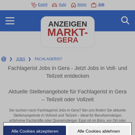
Event
Auto
Immo
Job
ANZEIGEN
MARKT-
GERA
❯
JOBS
❯
FACHLAGERIST
Fachlagerist Jobs in Gera - Jetzt Jobs in Voll- und
Teilzeit entdecken
Aktuelle Stellenangebote für Fachlagerist in Gera
– Teilzeit oder Vollzeit
Sie suchen nach Fachlagerist Jobs in Gera? Bei uns finden Sie aktuelle
Stellenangebote in Vollzeit und Teilzeit – ideal für Berufseinsteiger,
erfahrene Fachkräfte oder Quereinsteiger. Egal ob im Büro, vor Ort oder
remote: Entdecken Sie jetzt neue Chancen in Ihrer Region und
Alle Cookies akzeptieren
Alle Cookies ablehnen
bewerben Sie sich direkt auf passende Fachlagerist-Stellen in Gera!