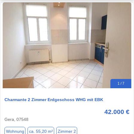
1 / 7
Charmante 2 Zimmer Erdgeschoss WHG mit EBK
42.000 €
Gera, 07548
Wohnung
ca. 55,20 m²
Zimmer 2