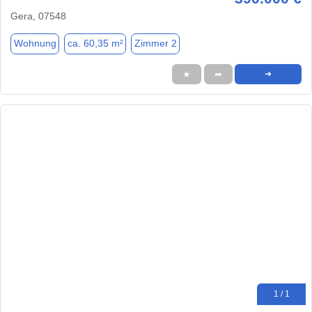
Gera, 07548
Wohnung
ca. 60,35 m²
Zimmer 2
★
➦
➜
1 / 1