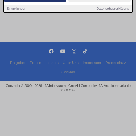
Einstellungen
Datenschutzerklärung
Ratgeber
Presse
Lokales
Über Uns
Impressum
Datenschutz
Cookies
Copyright © 2000 - 2026 | 1A Infosysteme GmbH | Content by: 1A-Anzeigenmarkt.de
06.08.2026