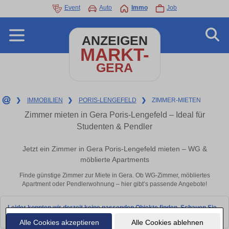
Event
Auto
Immo
Job
ANZEIGEN
MARKT-
GERA
❯
IMMOBILIEN
❯
PORIS-LENGEFELD
❯
ZIMMER-MIETEN
Zimmer mieten in Gera Poris-Lengefeld – Ideal für
Studenten & Pendler
Jetzt ein Zimmer in Gera Poris-Lengefeld mieten – WG &
möblierte Apartments
Finde günstige Zimmer zur Miete in Gera. Ob WG-Zimmer, möbliertes
Apartment oder Pendlerwohnung – hier gibt’s passende Angebote!
Leider konnten wir derzeit keine passenden Objekte finden. Schauen Sie
bald wieder vorbei!
Alle Cookies akzeptieren
Alle Cookies ablehnen