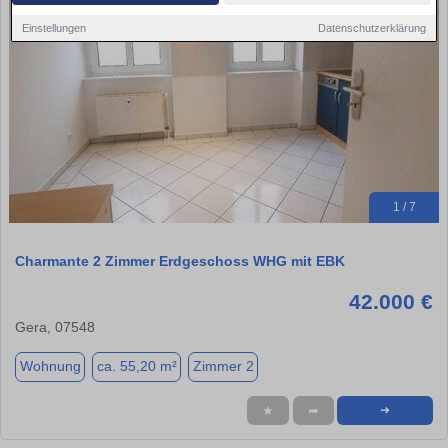
Einstellungen
Datenschutzerklärung
1 / 7
Charmante 2 Zimmer Erdgeschoss WHG mit EBK
42.000 €
Gera, 07548
Wohnung
ca. 55,20 m²
Zimmer 2
★
➦
➜