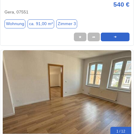
540 €
Gera, 07551
Wohnung
ca. 91,00 m²
Zimmer 3
★
➦
➜
1 / 12