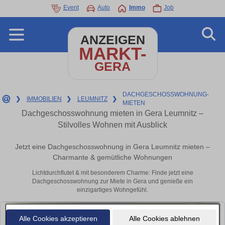
Event
Auto
Immo
Job
ANZEIGEN
MARKT-
GERA
DACHGESCHOSSWOHNUNG-
❯
IMMOBILIEN
❯
LEUMNITZ
❯
MIETEN
Dachgeschosswohnung mieten in Gera Leumnitz –
Stilvolles Wohnen mit Ausblick
Jetzt eine Dachgeschosswohnung in Gera Leumnitz mieten –
Charmante & gemütliche Wohnungen
Lichtdurchflutet & mit besonderem Charme: Finde jetzt eine
Dachgeschosswohnung zur Miete in Gera und genieße ein
einzigartiges Wohngefühl.
Alle Cookies akzeptieren
Alle Cookies ablehnen