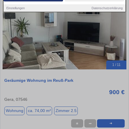
Einstellungen
Datenschutzerklärung
1 / 11
Geräumige Wohnung im Reuß-Park
900 €
Gera, 07546
Wohnung
ca. 74,00 m²
Zimmer 2.5
★
➦
➜