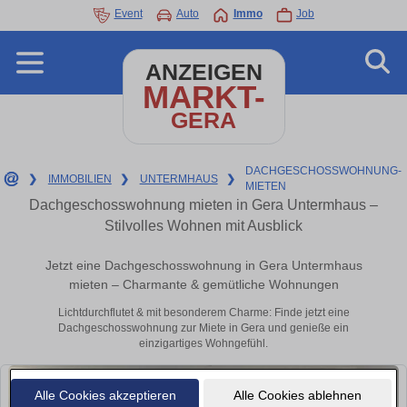
Event
Auto
Immo
Job
ANZEIGEN
MARKT-
GERA
DACHGESCHOSSWOHNUNG-
❯
IMMOBILIEN
❯
UNTERMHAUS
❯
MIETEN
Dachgeschosswohnung mieten in Gera Untermhaus –
Stilvolles Wohnen mit Ausblick
Jetzt eine Dachgeschosswohnung in Gera Untermhaus
mieten – Charmante & gemütliche Wohnungen
Lichtdurchflutet & mit besonderem Charme: Finde jetzt eine
Dachgeschosswohnung zur Miete in Gera und genieße ein
einzigartiges Wohngefühl.
Alle Cookies akzeptieren
Alle Cookies ablehnen