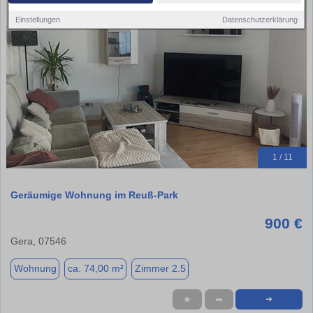
Einstellungen
Datenschutzerklärung
1 / 11
Geräumige Wohnung im Reuß-Park
900 €
Gera, 07546
Wohnung
ca. 74,00 m²
Zimmer 2.5
★
➦
➜