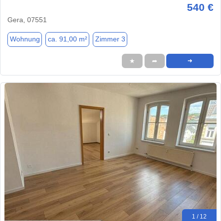
540 €
Gera, 07551
Wohnung
ca. 91,00 m²
Zimmer 3
★
➦
➜
1 / 12