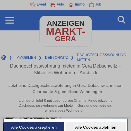
Event
Auto
Immo
Job
ANZEIGEN
MARKT-
GERA
DACHGESCHOSSWOHNUNG-
❯
IMMOBILIEN
❯
DEBSCHWITZ
❯
MIETEN
Dachgeschosswohnung mieten in Gera Debschwitz –
Stilvolles Wohnen mit Ausblick
Jetzt eine Dachgeschosswohnung in Gera Debschwitz mieten
– Charmante & gemütliche Wohnungen
Lichtdurchflutet & mit besonderem Charme: Finde jetzt eine
Dachgeschosswohnung zur Miete in Gera und genieße ein
einzigartiges Wohngefühl.
Alle Cookies akzeptieren
Alle Cookies ablehnen