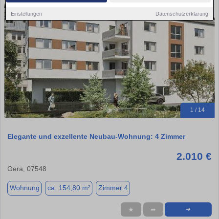
Einstellungen
Datenschutzerklärung
1 / 14
Elegante und exzellente Neubau-Wohnung: 4 Zimmer
2.010 €
Gera, 07548
Wohnung
ca. 154,80 m²
Zimmer 4
★
➦
➜