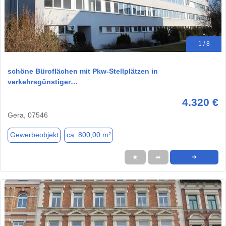
1 / 8
schöne Büroflächen mit Pkw-Stellplätzen in
verkehrsgünstiger…
4.320 €
Gera, 07546
Gewerbeobjekt
ca. 800,00 m²
★
➦
➜