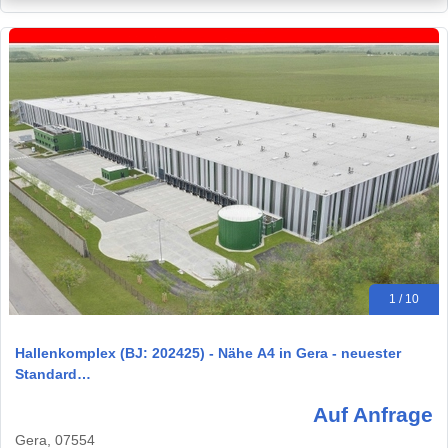
1 / 10
Hallenkomplex (BJ: 202425) - Nähe A4 in Gera - neuester
Standard…
Auf Anfrage
Gera, 07554