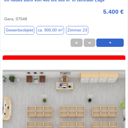
5.400 €
Gera, 07548
Gewerbeobjekt
ca. 900,00 m²
Zimmer 23
★
➦
➜