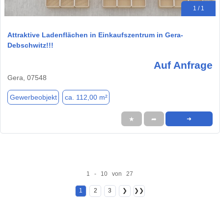
1 / 1
Attraktive Ladenflächen in Einkaufszentrum in Gera-
Debschwitz!!!
Auf Anfrage
Gera, 07548
Gewerbeobjekt
ca. 112,00 m²
★
➦
➜
1 - 10 von 27
1
2
3
❯
❯❯