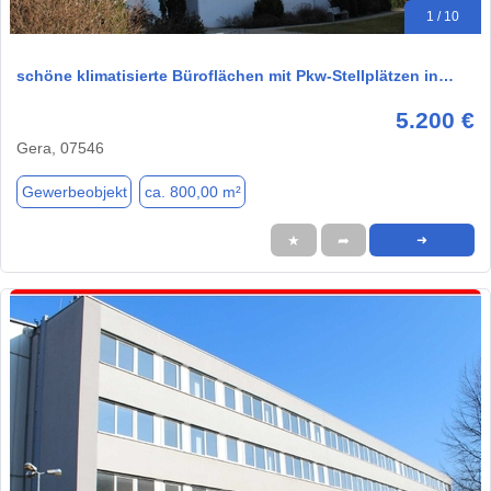
1 / 10
schöne klimatisierte Büroflächen mit Pkw-Stellplätzen in…
5.200 €
Gera, 07546
Gewerbeobjekt
ca. 800,00 m²
★
➦
➜