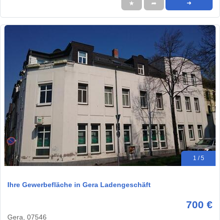
★
➦
➜
1 / 5
Ihre Gewerbefläche in Gera Ladengeschäft
700 €
Gera, 07546