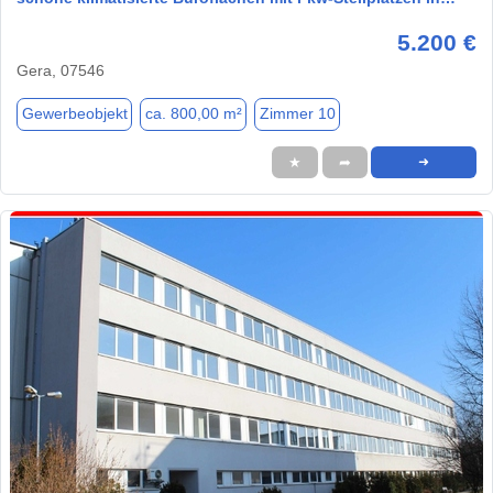
5.200 €
Gera, 07546
Gewerbeobjekt
ca. 800,00 m²
Zimmer 10
★
➦
➜