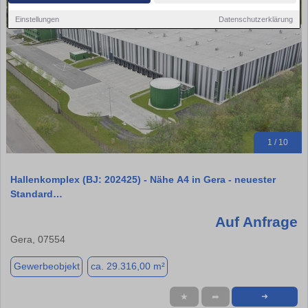
Einstellungen
Datenschutzerklärung
1 / 10
Hallenkomplex (BJ: 202425) - Nähe A4 in Gera - neuester
Standard…
Auf Anfrage
Gera, 07554
Gewerbeobjekt
ca. 29.316,00 m²
★
➦
➜