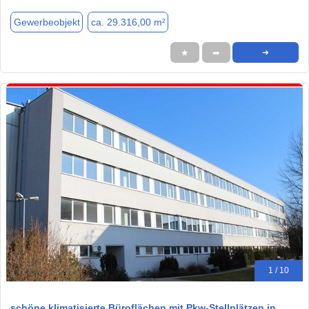
Gewerbeobjekt
ca. 29.316,00 m²
★
➦
➜
1 / 10
schöne klimatisierte Büroflächen mit Pkw-Stellplätzen in…