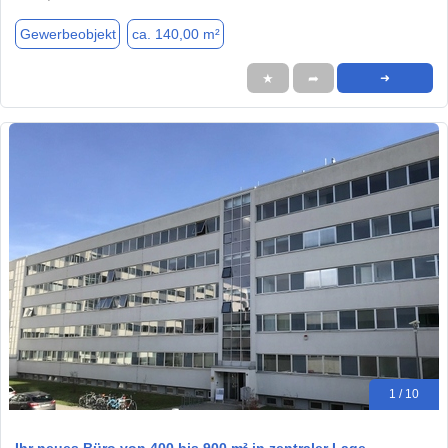
Gewerbeobjekt
ca. 140,00 m²
★
➦
➜
1 / 10
Ihr neues Büro von 400 bis 900 m² in zentraler Lage