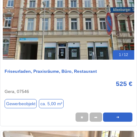
1 / 12
Friseurladen, Praxisräume, Büro, Restaurant
525 €
Gera, 07546
Gewerbeobjekt
ca. 5,00 m²
★
➦
➜