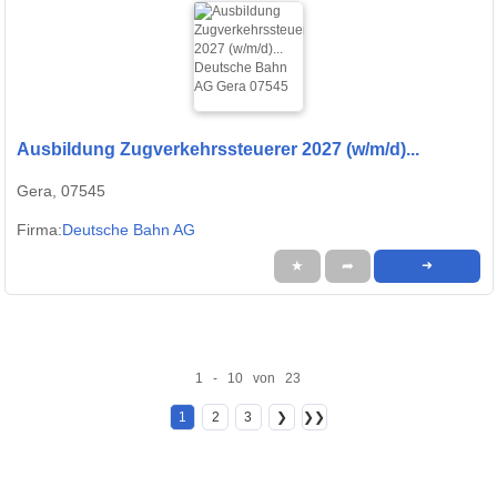
Ausbildung Zugverkehrssteuerer 2027 (w/m/d)...
Gera, 07545
Firma:
Deutsche Bahn AG
★
➦
➜
1 - 10 von 23
1
2
3
❯
❯❯