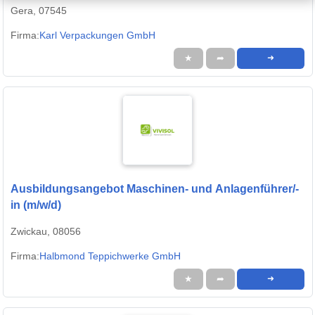
Gera, 07545
Firma:
Karl Verpackungen GmbH
★
➦
➜
Ausbildungsangebot Maschinen- und Anlagenführer/-
in (m/w/d)
Zwickau, 08056
Firma:
Halbmond Teppichwerke GmbH
★
➦
➜