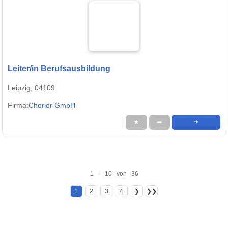
Leiter/in Berufsausbildung
Leipzig, 04109
Firma:
Cherier GmbH
★
➦
➜
1 - 10 von 36
1
2
3
4
❯
❯❯