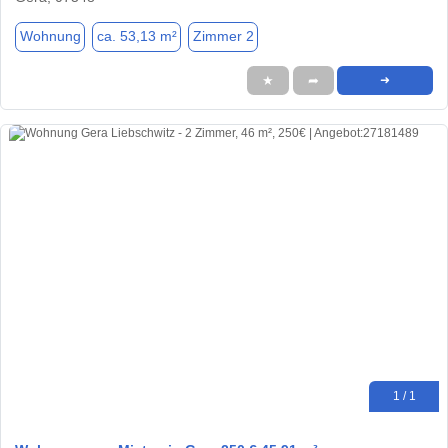
Wohnung
ca. 53,13 m²
Zimmer 2
★
➦
➜
1 / 1