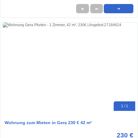
★
➦
➜
1 / 1
Wohnung zum Mieten in Gera 230 € 42 m²
230 €