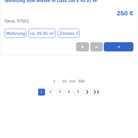
Wohnung zum Mieten in Gera 250 € 45.91 m²
250 €
Gera, 07551
Wohnung
ca. 45,91 m²
Zimmer 2
★
➦
➜
1 - 10 von 500
1
2
3
4
5
❯
❯❯