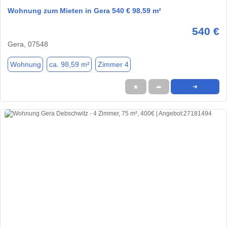
Wohnung zum Mieten in Gera 540 € 98.59 m²
540 €
Gera, 07548
Wohnung
ca. 98,59 m²
Zimmer 4
★
➦
➜