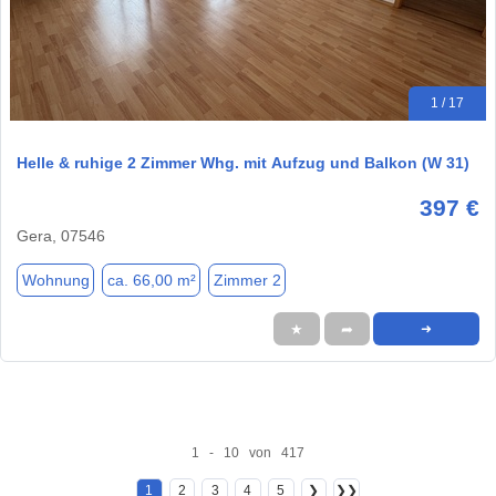
1 / 17
Helle & ruhige 2 Zimmer Whg. mit Aufzug und Balkon (W 31)
397 €
Gera, 07546
Wohnung
ca. 66,00 m²
Zimmer 2
★
➦
➜
1 - 10 von 417
1
2
3
4
5
❯
❯❯