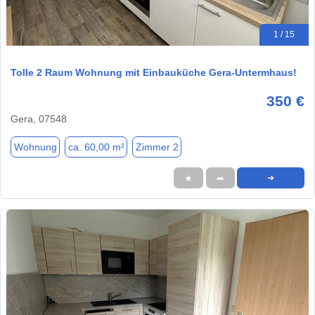
1 / 15
Tolle 2 Raum Wohnung mit Einbauküche Gera-Untermhaus!
350 €
Gera, 07548
Wohnung
ca. 60,00 m²
Zimmer 2
★
➦
➜