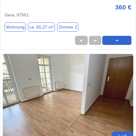
360 €
Gera, 07551
Wohnung
ca. 65,27 m²
Zimmer 2
★
➦
➜