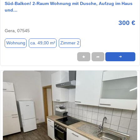
Süd-Balkon! 2-Raum Wohnung mit Dusche, Aufzug im Haus
und…
300 €
Gera, 07545
Wohnung
ca. 49,00 m²
Zimmer 2
★
➦
➜