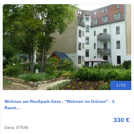
1 / 13
Wohnen am Reußpark-Gera - "Wohnen im Grünen" - 2
Raum…
330 €
Gera, 07546