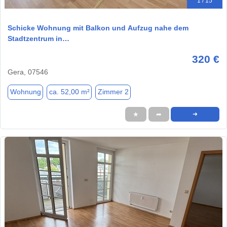
1 / 15
Schicke Wohnung mit Balkon und Aufzug nahe dem
Stadtzentrum in…
320 €
Gera, 07546
Wohnung
ca. 52,00 m²
Zimmer 2
★
➦
➜