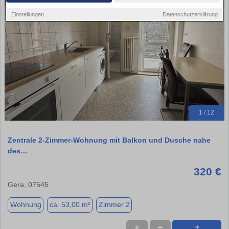
Einstellungen
Datenschutzerklärung
1 / 12
Zentrale 2-Zimmer-Wohnung mit Balkon und Dusche nahe
des…
320 €
Gera, 07545
Wohnung
ca. 53,00 m²
Zimmer 2
★
➦
➜