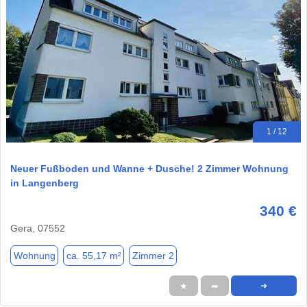
1 / 12
Neuer Fußboden und Wanne + Dusche! 2 Zimmer Wohnung
in Langenberg
340 €
Gera, 07552
Wohnung
ca. 55,17 m²
Zimmer 2
★
➦
➜