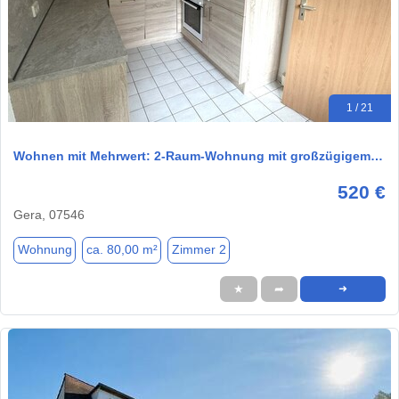
1 / 21
Wohnen mit Mehrwert: 2-Raum-Wohnung mit großzügigem…
520 €
Gera, 07546
Wohnung
ca. 80,00 m²
Zimmer 2
★
➦
➜