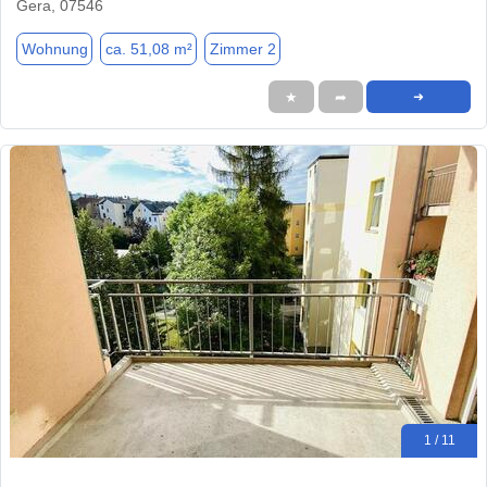
Gera, 07546
Wohnung
ca. 51,08 m²
Zimmer 2
★
➦
➜
1 / 11