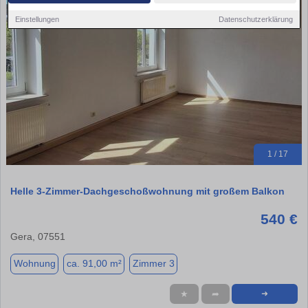
Einstellungen
Datenschutzerklärung
1 / 17
Helle 3-Zimmer-Dachgeschoßwohnung mit großem Balkon
540 €
Gera, 07551
Wohnung
ca. 91,00 m²
Zimmer 3
★
➦
➜