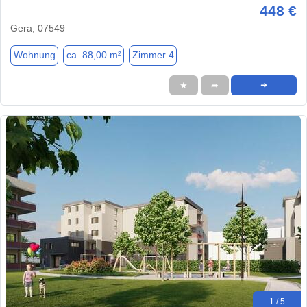
448 €
Gera, 07549
Wohnung
ca. 88,00 m²
Zimmer 4
★
➦
➜
1 / 5