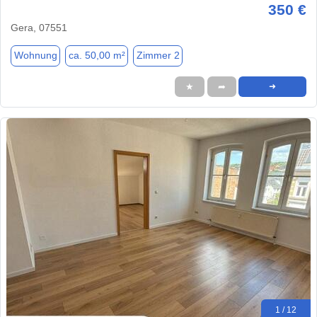
350 €
Gera, 07551
Wohnung
ca. 50,00 m²
Zimmer 2
★
➦
➜
1 / 12