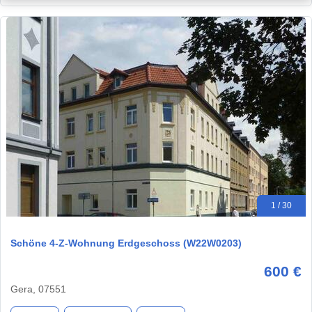
1 / 30
Schöne 4-Z-Wohnung Erdgeschoss (W22W0203)
600 €
Gera, 07551