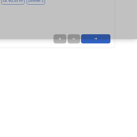
ca. 60,35 m²
Zimmer 2
★
➦
➜