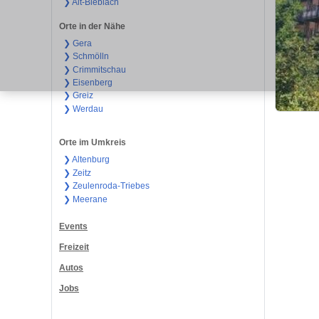
❯ Alt-Bieblach
Orte in der Nähe
❯ Gera
❯ Schmölln
❯ Crimmitschau
❯ Eisenberg
❯ Greiz
❯ Werdau
Orte im Umkreis
❯ Altenburg
❯ Zeitz
❯ Zeulenroda-Triebes
❯ Meerane
Events
Freizeit
Autos
Jobs