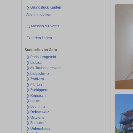
❯ Grundstück Kaufen
Alle Immobilien
Messen & Events
Experten finden
Stadtteile von Gera
❯ Poris-Lengefeld
❯ Lietzsch
❯ Alt-Taubenpreskeln
❯ Liebschwitz
❯ Zwötzen
❯ Pforten
❯ Zschippern
❯ Röppisch
❯ Lusan
❯ Leumnitz
❯ Debschwitz
❯ Ostviertel
❯ Zeulsdorf
❯ Untermhaus