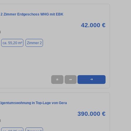
 2 Zimmer Erdgeschoss WHG mit EBK
42.000 €
8
ca. 55,20 m²
Zimmer 2
★
➦
➜
igentumswohnung in Top-Lage von Gera
390.000 €
8