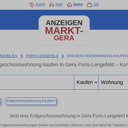
Event
Auto
Immo
Job
ANZEIGEN
MARKT-
GERA
MMOBILIEN
❯
PORIS-LENGEFELD
❯
ERDGESCHOSSWOHNUNG-KAUFEN
geschosswohnung kaufen in Gera Poris-Lengefeld – Kom
×
Erdgeschosswohnung Kaufen
Jetzt eine Erdgeschosswohnung in Gera Poris-Lengefeld kau
Erdgeschosswohnungen bieten barrierefreies Wohnen und sind ideal für Familien 