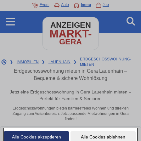
Event
Auto
Immo
Job
ANZEIGEN
MARKT-
GERA
ERDGESCHOSSWOHNUNG-
❯
IMMOBILIEN
❯
LAUENHAIN
❯
MIETEN
Erdgeschosswohnung mieten in Gera Lauenhain –
Bequeme & sichere Wohnlösung
Jetzt eine Erdgeschosswohnung in Gera Lauenhain mieten –
Perfekt für Familien & Senioren
Erdgeschosswohnungen bieten barrierefreies Wohnen und direkten
Zugang zum Außenbereich. Jetzt passende Mietwohnungen in Gera
finden!
Leider konnten wir derzeit keine passenden Objekte finden. Schauen Sie
Alle Cookies akzeptieren
Alle Cookies ablehnen
bald wieder vorbei!