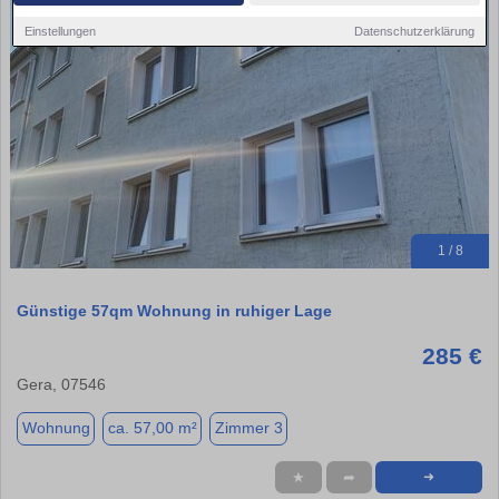
Einstellungen
Datenschutzerklärung
1 / 8
Günstige 57qm Wohnung in ruhiger Lage
285 €
Gera, 07546
Wohnung
ca. 57,00 m²
Zimmer 3
★
➦
➜