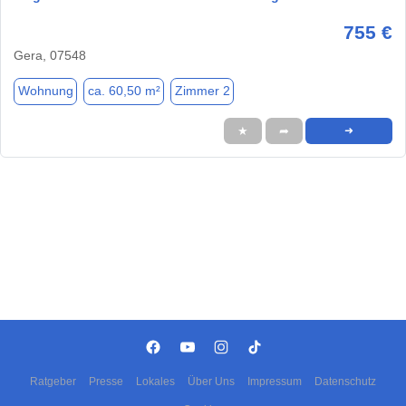
755 €
Gera, 07548
Wohnung
ca. 60,50 m²
Zimmer 2
★
➦
➜
Ratgeber
Presse
Lokales
Über Uns
Impressum
Datenschutz