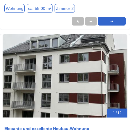
Wohnung
ca. 55,00 m²
Zimmer 2
★
➦
➜
1 / 12
Elegante und exzellente Neubau-Wohnung