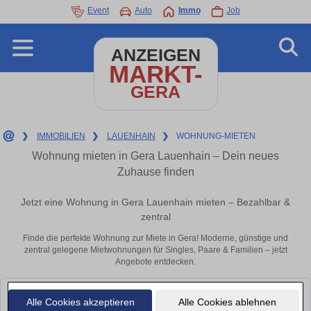
Event
Auto
Immo
Job
ANZEIGEN
MARKT-
GERA
❯
IMMOBILIEN
❯
LAUENHAIN
❯
WOHNUNG-MIETEN
Wohnung mieten in Gera Lauenhain – Dein neues
Zuhause finden
Jetzt eine Wohnung in Gera Lauenhain mieten – Bezahlbar &
zentral
Finde die perfekte Wohnung zur Miete in Gera! Moderne, günstige und
zentral gelegene Mietwohnungen für Singles, Paare & Familien – jetzt
Angebote entdecken.
Leider konnten wir derzeit keine passenden Objekte finden. Schauen Sie
Alle Cookies akzeptieren
Alle Cookies ablehnen
bald wieder vorbei!