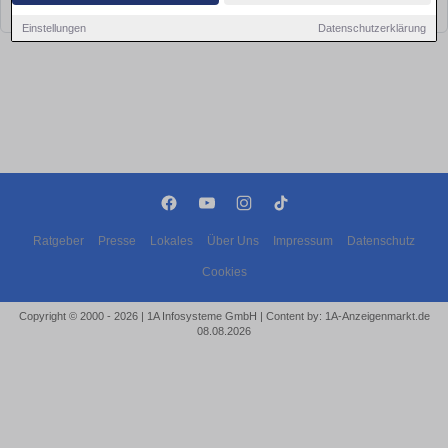
bald wieder vorbei!
Einstellungen
Datenschutzerklärung
Ratgeber
Presse
Lokales
Über Uns
Impressum
Datenschutz
Cookies
Copyright © 2000 - 2026 | 1A Infosysteme GmbH | Content by: 1A-Anzeigenmarkt.de
08.08.2026