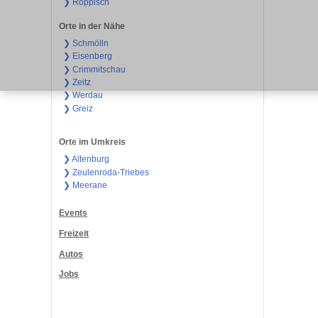
❯ Röppisch
Orte in der Nähe
❯ Schmölln
❯ Eisenberg
❯ Crimmitschau
❯ Zeitz
❯ Werdau
❯ Greiz
Orte im Umkreis
❯ Altenburg
❯ Zeulenroda-Triebes
❯ Meerane
Events
Freizeit
Autos
Jobs