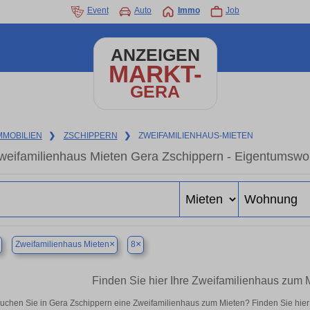
Event
Auto
Immo
Job
ANZEIGEN
MARKT-
GERA
MMOBILIEN
❯
ZSCHIPPERN
❯
ZWEIFAMILIENHAUS-MIETEN
weifamilienhaus Mieten Gera Zschippern - Eigentumswoh
×
×
Zweifamilienhaus Mieten
8
Finden Sie hier Ihre Zweifamilienhaus zum 
uchen Sie in Gera Zschippern eine Zweifamilienhaus zum Mieten? Finden Sie hie