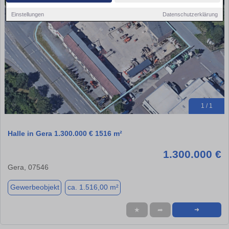
Einstellungen
Datenschutzerklärung
1 / 1
Halle in Gera 1.300.000 € 1516 m²
1.300.000 €
Gera, 07546
Gewerbeobjekt
ca. 1.516,00 m²
★
➦
➜