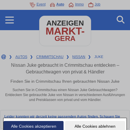
Event
Auto
Immo
Job
ANZEIGEN
MARKT-
GERA
❯
AUTOS
❯
CRIMMITSCHAU
❯
NISSAN
❯
JUKE
Nissan Juke gebraucht in Crimmitschau entdecken –
Gebrauchtwagen von privat & Händler
Finden Sie in Crimmitschau Ihren gebrauchten Nissan Juke
Suchen Sie in Crimmitschau einen Nissan Juke Gebrauchtwagen?
Entdecken Sie gebrauchte Juke von Nissan in verschiedenen Ausführungen
und Preisklassen von privat und vom Händler.
Leider konnten wir derzeit keine passenden Autos finden. Schauen Sie
bald wieder vorbei!
Alle Cookies akzeptieren
Alle Cookies ablehnen