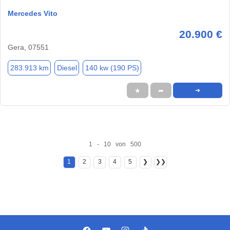
Mercedes Vito
20.900 €
Gera, 07551
283.913 km
Diesel
140 kw (190 PS)
★
➦
➜
1 - 10 von 500
1
2
3
4
5
❯
❯❯