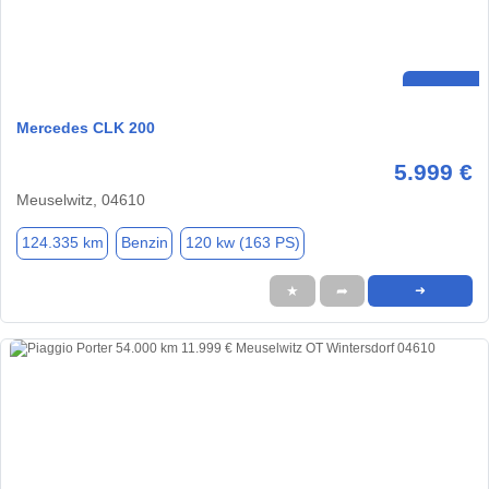
Mercedes CLK 200
5.999 €
Meuselwitz, 04610
124.335 km
Benzin
120 kw (163 PS)
★
➦
➜