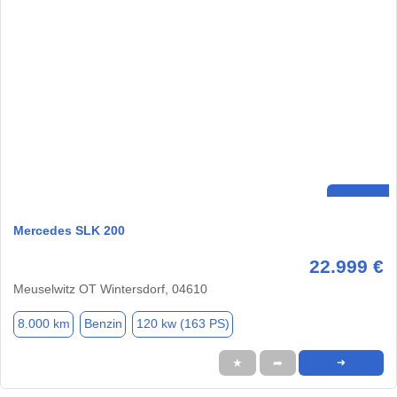
Mercedes SLK 200
22.999 €
Meuselwitz OT Wintersdorf, 04610
8.000 km
Benzin
120 kw (163 PS)
★
➦
➜