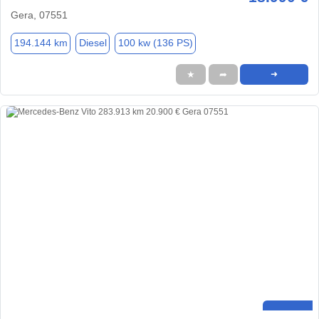
Gera, 07551
194.144 km
Diesel
100 kw (136 PS)
★
➦
➜