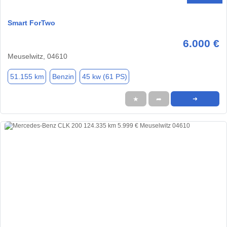
Smart ForTwo
6.000 €
Meuselwitz, 04610
51.155 km
Benzin
45 kw (61 PS)
★
➦
➜