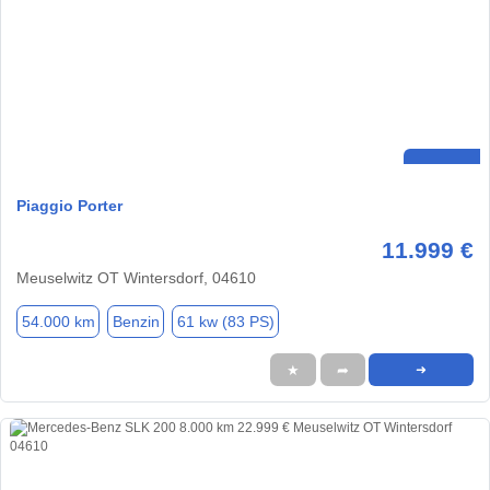
Piaggio Porter
11.999 €
Meuselwitz OT Wintersdorf, 04610
54.000 km
Benzin
61 kw (83 PS)
★
➦
➜