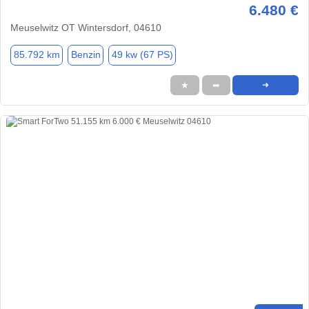
6.480 €
Meuselwitz OT Wintersdorf, 04610
85.792 km
Benzin
49 kw (67 PS)
★
➦
➜