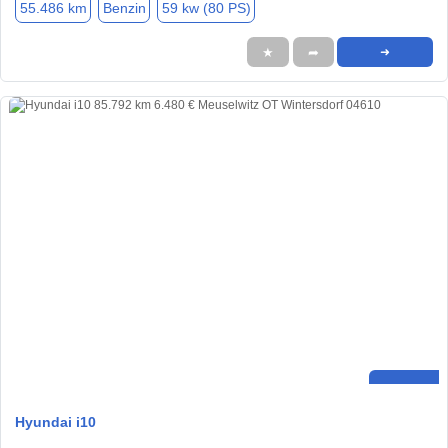
55.486 km
Benzin
59 kw (80 PS)
★
➦
➜
Hyundai i10