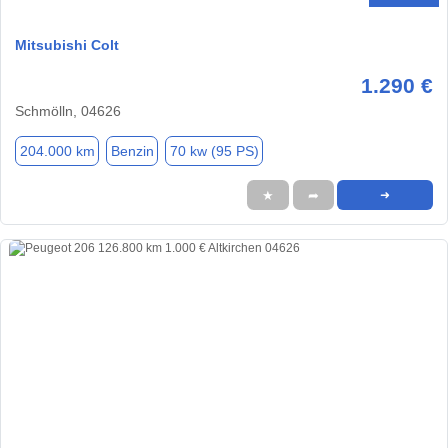
Mitsubishi Colt
1.290 €
Schmölln, 04626
204.000 km
Benzin
70 kw (95 PS)
★
➦
➜