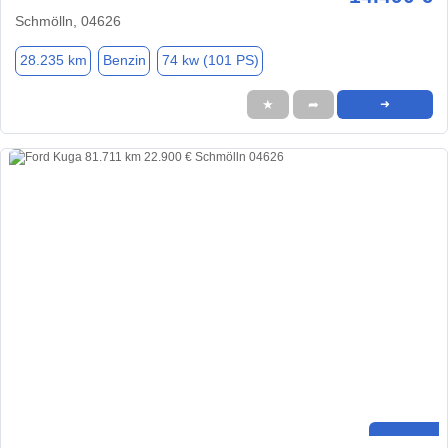
Schmölln, 04626
28.235 km
Benzin
74 kw (101 PS)
★
➦
➜