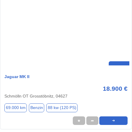
Jaguar MK II
18.900 €
Schmölln OT Grosstöbnitz, 04627
69.000 km
Benzin
88 kw (120 PS)
★
➦
➜