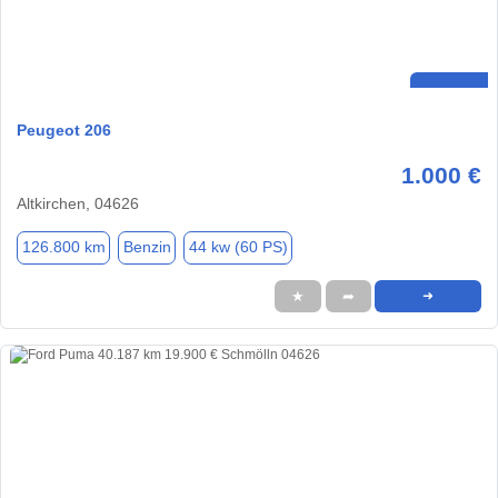
Peugeot 206
1.000 €
Altkirchen, 04626
126.800 km
Benzin
44 kw (60 PS)
★
➦
➜