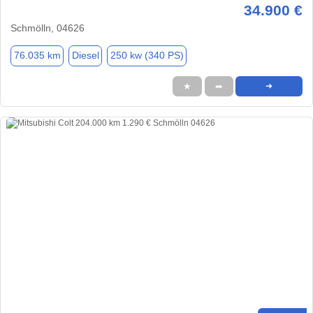
34.900 €
Schmölln, 04626
76.035 km
Diesel
250 kw (340 PS)
★
➦
➜