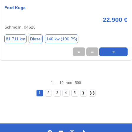
Ford Kuga
22.900 €
Schmölln, 04626
81.711 km
Diesel
140 kw (190 PS)
★
➦
➜
1 - 10 von 500
1
2
3
4
5
❯
❯❯