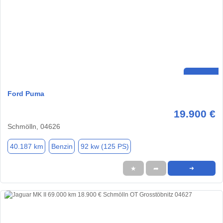
Ford Puma
19.900 €
Schmölln, 04626
40.187 km
Benzin
92 kw (125 PS)
★
➦
➜