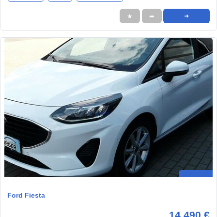
★
➦
➜
Ford Fiesta
14.490 €