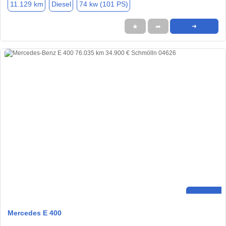
11.129 km
Diesel
74 kw (101 PS)
★
➦
➜
Mercedes E 400