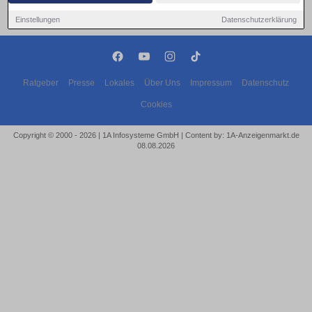
Einstellungen
Datenschutzerklärung
Ratgeber
Presse
Lokales
Über Uns
Impressum
Datenschutz
Cookies
Copyright © 2000 - 2026 | 1A Infosysteme GmbH | Content by: 1A-Anzeigenmarkt.de
08.08.2026