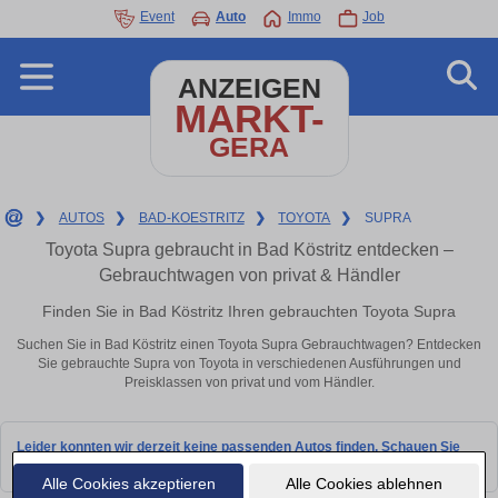
Event
Auto
Immo
Job
ANZEIGEN
MARKT-
GERA
❯
AUTOS
❯
BAD-KOESTRITZ
❯
TOYOTA
❯
SUPRA
Toyota Supra gebraucht in Bad Köstritz entdecken –
Gebrauchtwagen von privat & Händler
Finden Sie in Bad Köstritz Ihren gebrauchten Toyota Supra
Suchen Sie in Bad Köstritz einen Toyota Supra Gebrauchtwagen? Entdecken
Sie gebrauchte Supra von Toyota in verschiedenen Ausführungen und
Preisklassen von privat und vom Händler.
Leider konnten wir derzeit keine passenden Autos finden. Schauen Sie
bald wieder vorbei!
Alle Cookies akzeptieren
Alle Cookies ablehnen