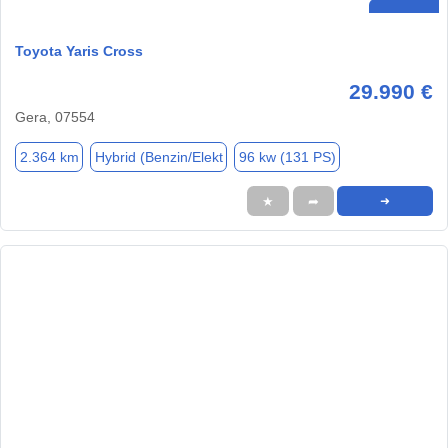
Toyota Yaris Cross
29.990 €
Gera, 07554
2.364 km
Hybrid (Benzin/Elekt
96 kw (131 PS)
★
➦
➜