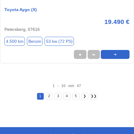
Toyota Aygo (X)
19.490 €
Petersberg, 07616
4.500 km
Benzin
53 kw (72 PS)
★
➦
➜
1 - 10 von 47
1
2
3
4
5
❯
❯❯