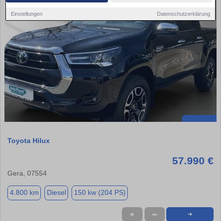
Einstellungen
Datenschutzerklärung
Toyota Hilux
57.990 €
Gera, 07554
4.800 km
Diesel
150 kw (204 PS)
★
➦
➜