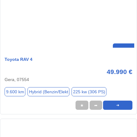
Toyota RAV 4
49.990 €
Gera, 07554
9.600 km
Hybrid (Benzin/Elekt
225 kw (306 PS)
★
➦
➜