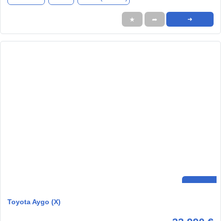
★
➦
➜
Toyota Aygo (X)