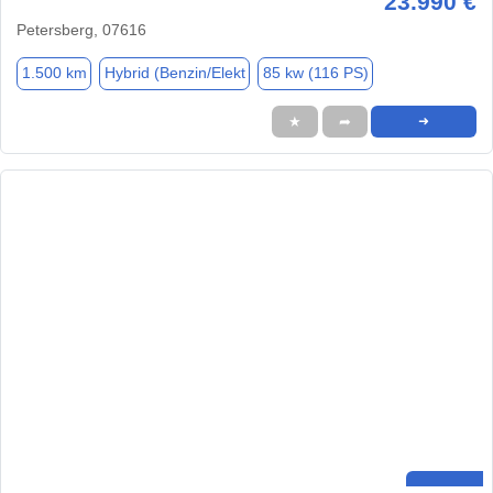
23.990 €
Petersberg, 07616
1.500 km
Hybrid (Benzin/Elekt
85 kw (116 PS)
★
➦
➜