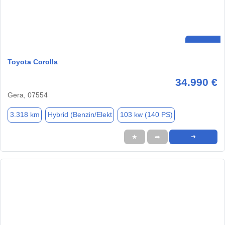
Toyota Corolla
34.990 €
Gera, 07554
3.318 km
Hybrid (Benzin/Elekt
103 kw (140 PS)
★
➦
➜