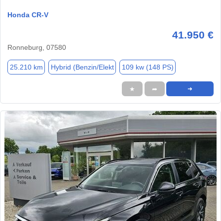
Honda CR-V
41.950 €
Ronneburg, 07580
25.210 km
Hybrid (Benzin/Elekt
109 kw (148 PS)
★
➦
➜