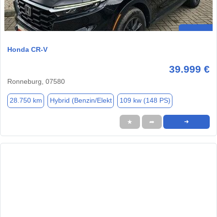
Honda CR-V
39.999 €
Ronneburg, 07580
28.750 km
Hybrid (Benzin/Elekt
109 kw (148 PS)
★
➦
➜