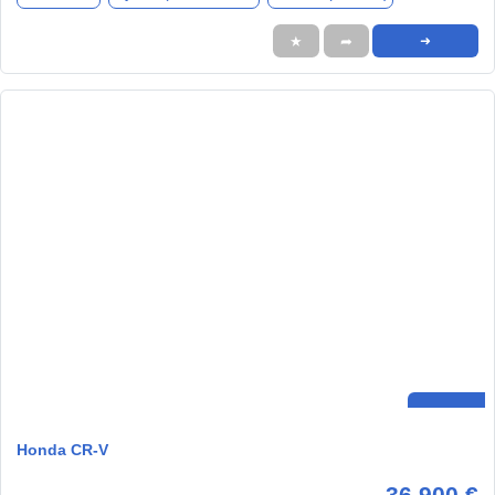
★
➦
➜
Honda CR-V
36.900 €