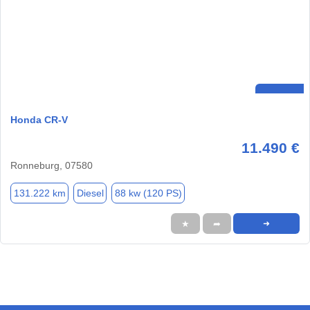
Honda CR-V
11.490 €
Ronneburg, 07580
131.222 km
Diesel
88 kw (120 PS)
★
➦
➜