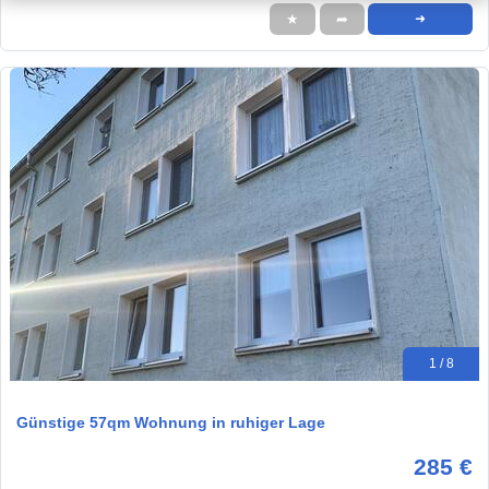
★
➦
➜
1 / 8
Günstige 57qm Wohnung in ruhiger Lage
285 €