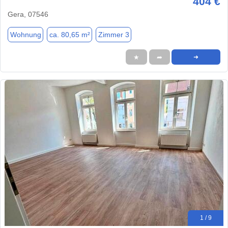
404 €
Gera, 07546
Wohnung
ca. 80,65 m²
Zimmer 3
★
➦
➜
1 / 9