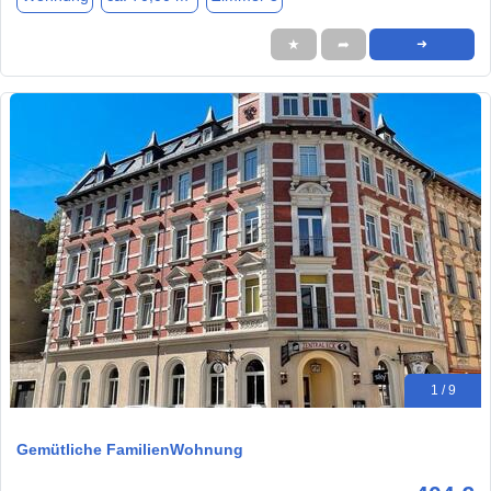
★
➦
➜
1 / 9
Gemütliche FamilienWohnung