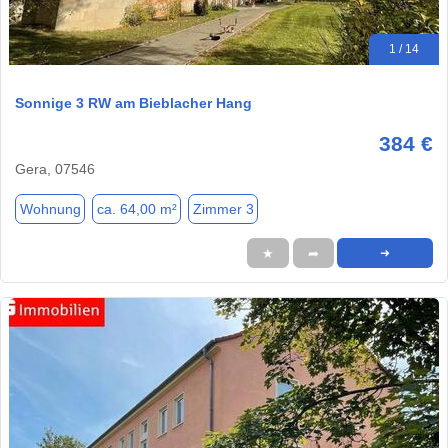
1 / 14
Sonnige 3 RW am Bieblacher Hang
384 €
Gera, 07546
Wohnung
ca. 64,00 m²
Zimmer 3
★
➦
➜