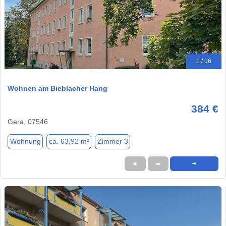
1 / 16
Wohnen am Bieblacher Hang
384 €
Gera, 07546
Wohnung
ca. 63,92 m²
Zimmer 3
★
➦
➜