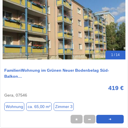
1 / 14
FamilienWohnung im Grünen Neuer Bodenbelag Süd-
Balkon…
419 €
Gera, 07546
Wohnung
ca. 65,00 m²
Zimmer 3
★
➦
➜