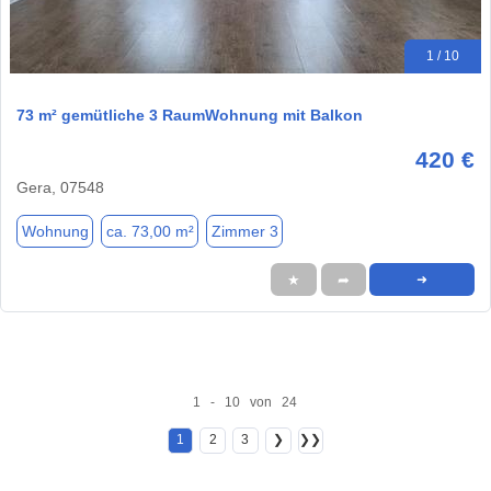
1 / 10
73 m² gemütliche 3 RaumWohnung mit Balkon
420 €
Gera, 07548
Wohnung
ca. 73,00 m²
Zimmer 3
★
➦
➜
1 - 10 von 24
1
2
3
❯
❯❯