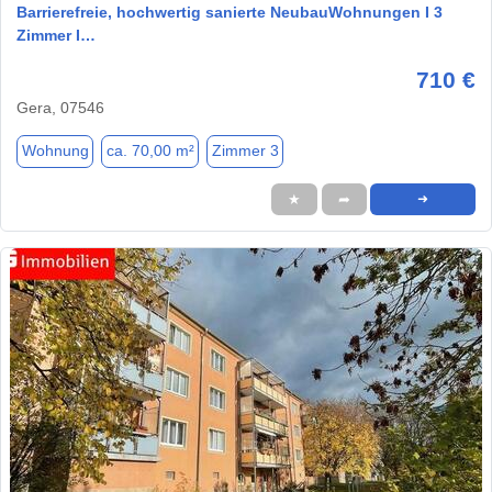
Barrierefreie, hochwertig sanierte NeubauWohnungen I 3
Zimmer I…
710 €
Gera, 07546
Wohnung
ca. 70,00 m²
Zimmer 3
★
➦
➜