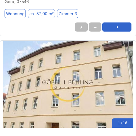
Gera, 07546
Wohnung
ca. 57,00 m²
Zimmer 3
★
➦
➜
1 / 16