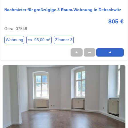
Nachmieter für großzügige 3 Raum-Wohnung in Debschwitz
805 €
Gera, 07548
Wohnung
ca. 93,00 m²
Zimmer 3
★
➦
➜