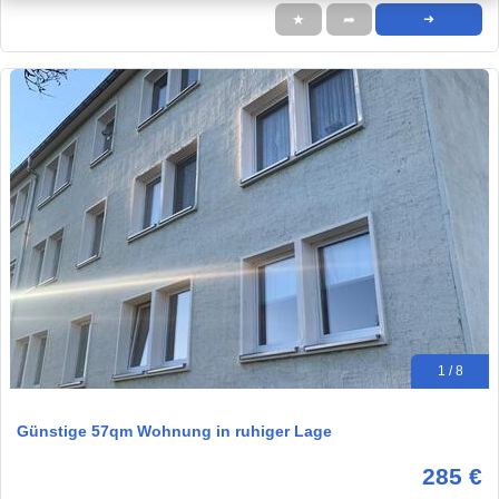
★
➦
➜
1 / 8
Günstige 57qm Wohnung in ruhiger Lage
285 €