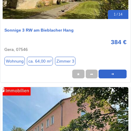
1 / 14
Sonnige 3 RW am Bieblacher Hang
384 €
Gera, 07546
Wohnung
ca. 64,00 m²
Zimmer 3
★
➦
➜