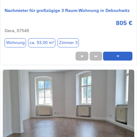
Nachmieter für großzügige 3 Raum-Wohnung in Debschwitz
805 €
Gera, 07548
Wohnung
ca. 93,00 m²
Zimmer 3
★
➦
➜