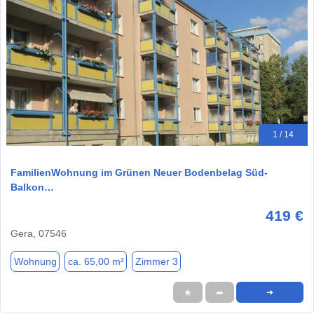
1 / 14
FamilienWohnung im Grünen Neuer Bodenbelag Süd-
Balkon…
419 €
Gera, 07546
Wohnung
ca. 65,00 m²
Zimmer 3
★
➦
➜