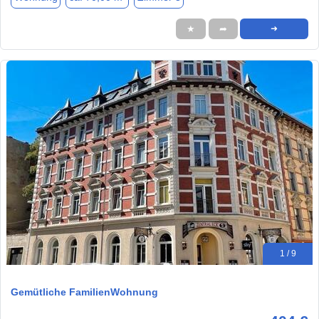
★
➦
➜
1 / 9
Gemütliche FamilienWohnung