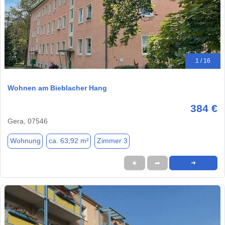
1 / 16
Wohnen am Bieblacher Hang
384 €
Gera, 07546
Wohnung
ca. 63,92 m²
Zimmer 3
★
➦
➜