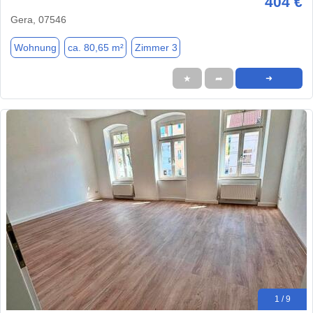
404 €
Gera, 07546
Wohnung
ca. 80,65 m²
Zimmer 3
★
➦
➜
1 / 9