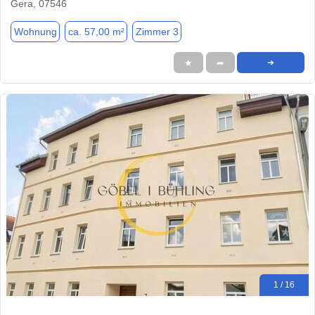
Gera, 07546
Wohnung
ca. 57,00 m²
Zimmer 3
★
➦
➜
1 / 16