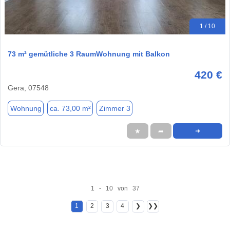
1 / 10
73 m² gemütliche 3 RaumWohnung mit Balkon
420 €
Gera, 07548
Wohnung
ca. 73,00 m²
Zimmer 3
★
➦
➜
1 - 10 von 37
1
2
3
4
❯
❯❯