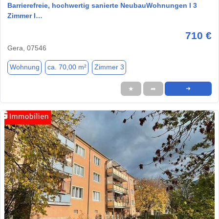
Barrierefreie, hochwertig sanierte NeubauWohnungen I 3
Zimmer I…
710 €
Gera, 07546
Wohnung
ca. 70,00 m²
Zimmer 3
★
➦
➜