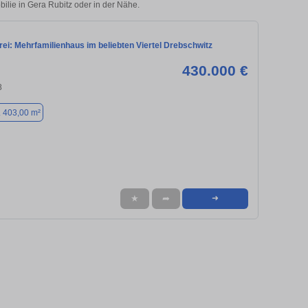
bilie in Gera Rubitz oder in der Nähe.
rei: Mehrfamilienhaus im beliebten Viertel Drebschwitz
430.000 €
8
. 403,00 m²
★
➦
➜