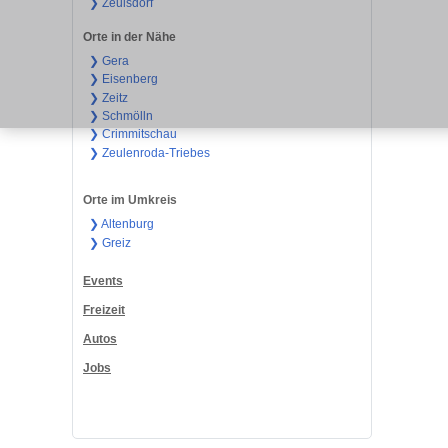
❯ Zeulsdorf
Orte in der Nähe
❯ Gera
❯ Eisenberg
❯ Zeitz
❯ Schmölln
❯ Crimmitschau
❯ Zeulenroda-Triebes
Orte im Umkreis
❯ Altenburg
❯ Greiz
Events
Freizeit
Autos
Jobs