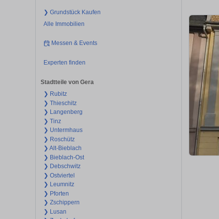
❯ Grundstück Kaufen
Alle Immobilien
Messen & Events
Experten finden
Stadtteile von Gera
❯ Rubitz
❯ Thieschitz
❯ Langenberg
❯ Tinz
❯ Untermhaus
❯ Roschütz
❯ Alt-Bieblach
❯ Bieblach-Ost
❯ Debschwitz
❯ Ostviertel
❯ Leumnitz
❯ Pforten
❯ Zschippern
❯ Lusan