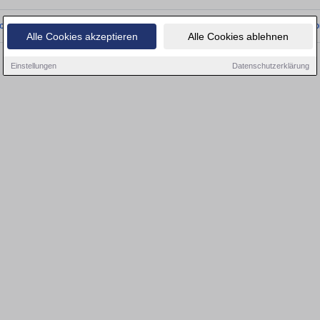
onnten wir derzeit keine passenden Objekte finden. Schauen Sie bald wieder vo
Alle Cookies akzeptieren
Alle Cookies ablehnen
Einstellungen
Datenschutzerklärung