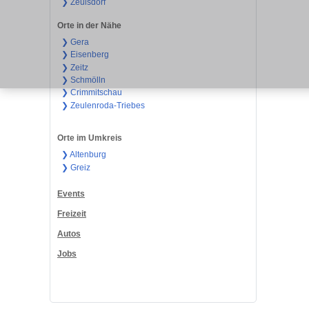
❯ Zeulsdorf
Orte in der Nähe
❯ Gera
❯ Eisenberg
❯ Zeitz
❯ Schmölln
❯ Crimmitschau
❯ Zeulenroda-Triebes
Orte im Umkreis
❯ Altenburg
❯ Greiz
Events
Freizeit
Autos
Jobs