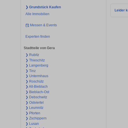
❯ Grundstück Kaufen
Leider k
Alle Immobilien
Messen & Events
Experten finden
Stadtteile von Gera
❯ Rubitz
❯ Thieschitz
❯ Langenberg
❯ Tinz
❯ Untermhaus
❯ Roschütz
❯ Alt-Bieblach
❯ Bieblach-Ost
❯ Debschwitz
❯ Ostviertel
❯ Leumnitz
❯ Pforten
❯ Zschippern
❯ Lusan