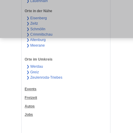
❯ Lauenhain
Orte in der Nähe
❯ Eisenberg
❯ Zeitz
❯ Schmölln
❯ Crimmitschau
❯ Altenburg
❯ Meerane
Orte im Umkreis
❯ Werdau
❯ Greiz
❯ Zeulenroda-Triebes
Events
Freizeit
Autos
Jobs