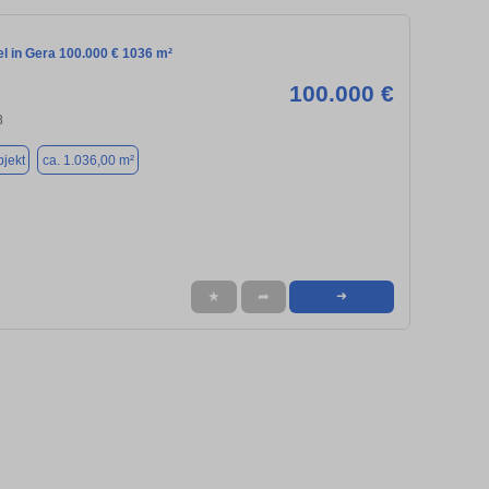
l in Gera 100.000 € 1036 m²
100.000 €
8
jekt
ca. 1.036,00 m²
★
➦
➜