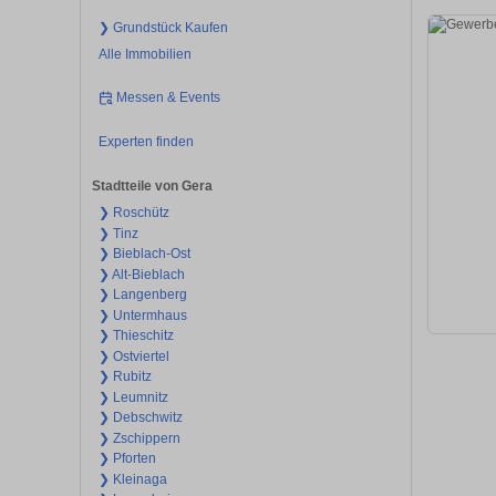
❯ Grundstück Kaufen
Alle Immobilien
Messen & Events
Experten finden
Stadtteile von Gera
❯ Roschütz
❯ Tinz
❯ Bieblach-Ost
❯ Alt-Bieblach
❯ Langenberg
❯ Untermhaus
❯ Thieschitz
❯ Ostviertel
❯ Rubitz
❯ Leumnitz
❯ Debschwitz
❯ Zschippern
❯ Pforten
❯ Kleinaga