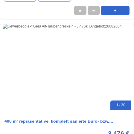
★
➦
➜
1 / 30
400 m² repräsentative, komplett sanierte Büro- bzw.…
3.476 €