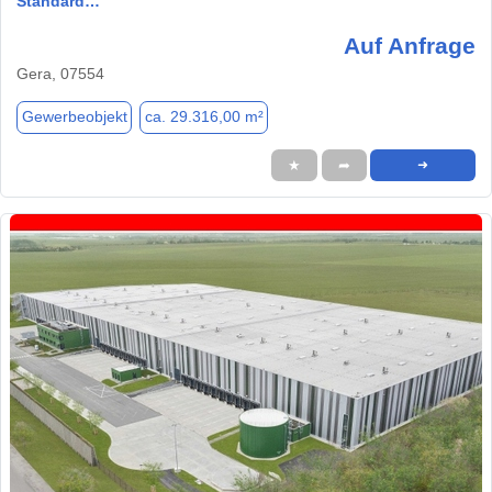
Standard…
Auf Anfrage
Gera, 07554
Gewerbeobjekt
ca. 29.316,00 m²
★
➦
➜