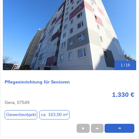
1 / 16
Pflegeeinrichtung für Senioren
1.330 €
Gera, 07549
Gewerbeobjekt
ca. 163,00 m²
★
➦
➜