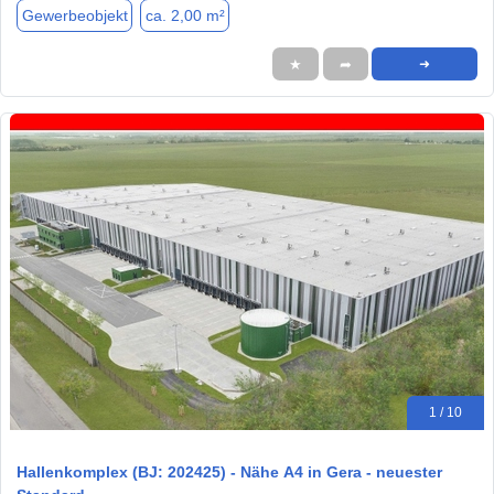
Gewerbeobjekt
ca. 2,00 m²
★
➦
➜
1 / 10
Hallenkomplex (BJ: 202425) - Nähe A4 in Gera - neuester