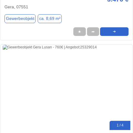
Gera, 07551
Gewerbeobjekt
ca. 8,69 m²
★
➦
➜
1 / 4