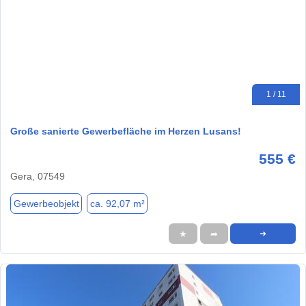
1 / 11
Große sanierte Gewerbefläche im Herzen Lusans!
555 €
Gera, 07549
Gewerbeobjekt
ca. 92,07 m²
★
➦
➜