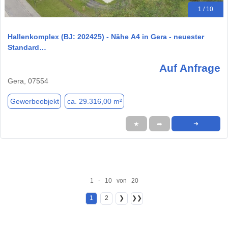
1 / 10
Hallenkomplex (BJ: 202425) - Nähe A4 in Gera - neuester
Standard…
Auf Anfrage
Gera, 07554
Gewerbeobjekt
ca. 29.316,00 m²
★
➦
➜
1 - 10 von 20
1
2
❯
❯❯