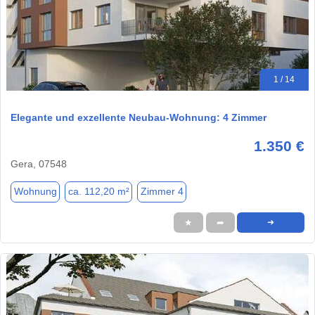
1 / 14
Elegante und exzellente Neubau-Wohnung: 4 Zimmer
1.350 €
Gera, 07548
Wohnung
ca. 112,20 m²
Zimmer 4
★
➦
➜