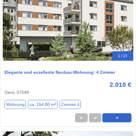
1 / 14
Elegante und exzellente Neubau-Wohnung: 4 Zimmer
2.010 €
Gera, 07548
Wohnung
ca. 154,80 m²
Zimmer 4
★
➦
➜