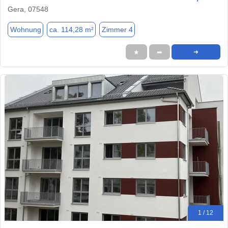
Gera, 07548
Wohnung
ca. 114,28 m²
Zimmer 4
★
➦
➜
1 / 12