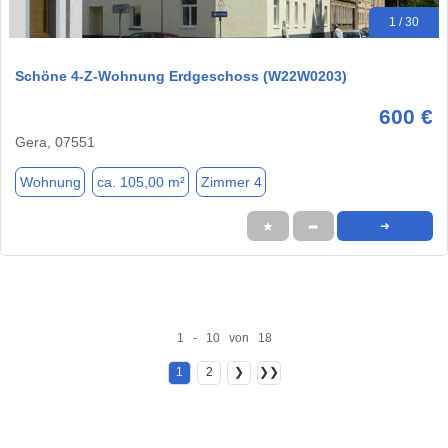
1 / 30
Schöne 4-Z-Wohnung Erdgeschoss (W22W0203)
600 €
Gera, 07551
Wohnung
ca. 105,00 m²
Zimmer 4
★
➦
➜
1 - 10 von 18
1
2
❯
❯❯