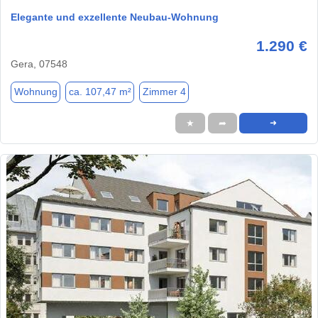
Elegante und exzellente Neubau-Wohnung
1.290 €
Gera, 07548
Wohnung
ca. 107,47 m²
Zimmer 4
★
➦
➜