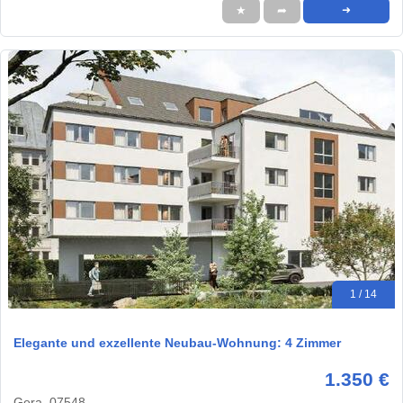
★
➦
➜
1 / 14
Elegante und exzellente Neubau-Wohnung: 4 Zimmer
1.350 €
Gera, 07548