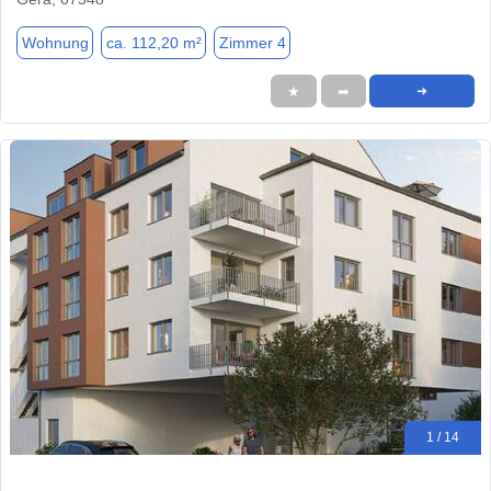
Wohnung
ca. 112,20 m²
Zimmer 4
★
➦
➜
1 / 14