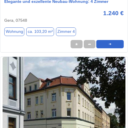
Elegante und exzellente Neubau-Wohnung: 4 Zimmer
1.240 €
Gera, 07548
Wohnung
ca. 103,20 m²
Zimmer 4
★
➦
➜