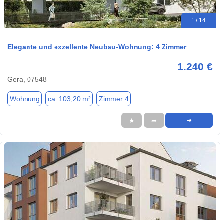
1 / 14
Elegante und exzellente Neubau-Wohnung: 4 Zimmer
1.240 €
Gera, 07548
Wohnung
ca. 103,20 m²
Zimmer 4
★
➦
➜