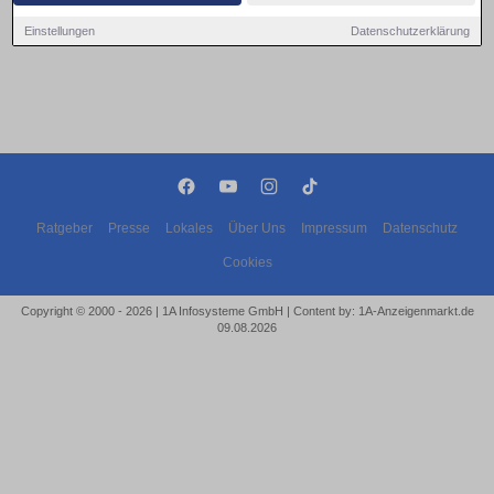
Einstellungen
Datenschutzerklärung
Ratgeber
Presse
Lokales
Über Uns
Impressum
Datenschutz
Cookies
Copyright © 2000 - 2026 | 1A Infosysteme GmbH | Content by: 1A-Anzeigenmarkt.de
09.08.2026