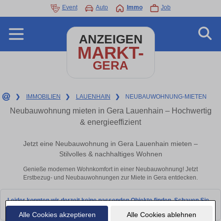
Event
Auto
Immo
Job
ANZEIGEN
MARKT-
GERA
❯
IMMOBILIEN
❯
LAUENHAIN
❯
NEUBAUWOHNUNG-MIETEN
Neubauwohnung mieten in Gera Lauenhain – Hochwertig
& energieeffizient
Jetzt eine Neubauwohnung in Gera Lauenhain mieten –
Stilvolles & nachhaltiges Wohnen
Genieße modernen Wohnkomfort in einer Neubauwohnung! Jetzt
Erstbezug- und Neubauwohnungen zur Miete in Gera entdecken.
Leider konnten wir derzeit keine passenden Objekte finden. Schauen Sie
bald wieder vorbei!
Alle Cookies akzeptieren
Alle Cookies ablehnen