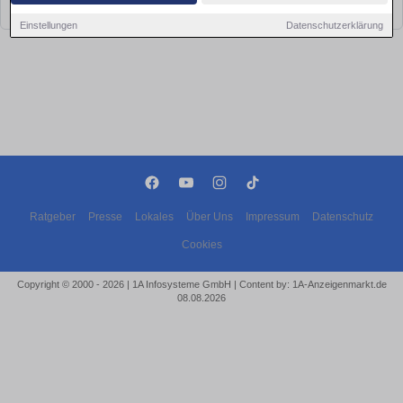
bald wieder vorbei!
Einstellungen
Datenschutzerklärung
Ratgeber
Presse
Lokales
Über Uns
Impressum
Datenschutz
Cookies
Copyright © 2000 - 2026 | 1A Infosysteme GmbH | Content by: 1A-Anzeigenmarkt.de
08.08.2026