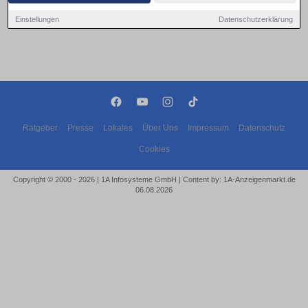
Einstellungen
Datenschutzerklärung
Ratgeber
Presse
Lokales
Über Uns
Impressum
Datenschutz
Cookies
Copyright © 2000 - 2026 | 1A Infosysteme GmbH | Content by: 1A-Anzeigenmarkt.de
06.08.2026