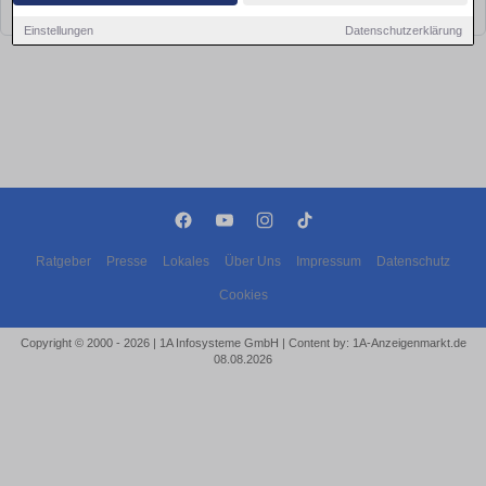
bald wieder vorbei!
Einstellungen
Datenschutzerklärung
Ratgeber
Presse
Lokales
Über Uns
Impressum
Datenschutz
Cookies
Copyright © 2000 - 2026 | 1A Infosysteme GmbH | Content by: 1A-Anzeigenmarkt.de
08.08.2026