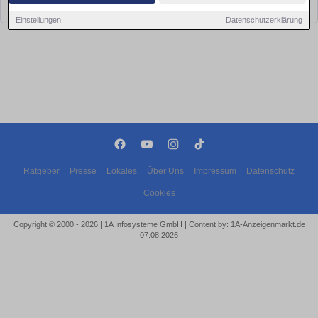
bald wieder vorbei!
Einstellungen
Datenschutzerklärung
Ratgeber
Presse
Lokales
Über Uns
Impressum
Datenschutz
Cookies
Copyright © 2000 - 2026 | 1A Infosysteme GmbH | Content by: 1A-Anzeigenmarkt.de
07.08.2026