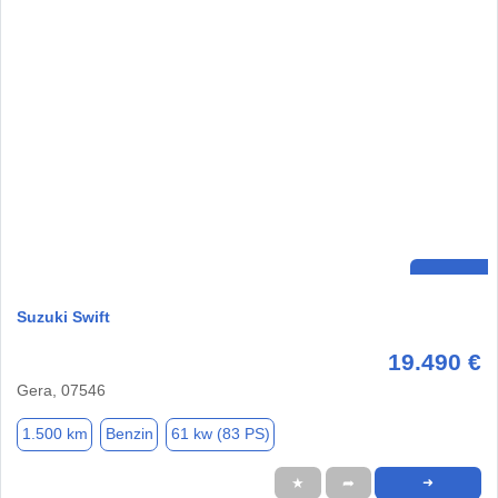
Suzuki Swift
19.490 €
Gera, 07546
1.500 km
Benzin
61 kw (83 PS)
★
➦
➜