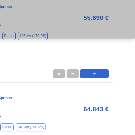
printer
55.690 €
6
Diesel
125 kw (170 PS)
★
➦
➜
printer
64.843 €
6
Diesel
140 kw (190 PS)