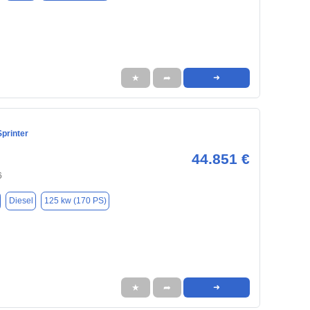
★
➦
➜
printer
44.851 €
6
Diesel
125 kw (170 PS)
★
➦
➜