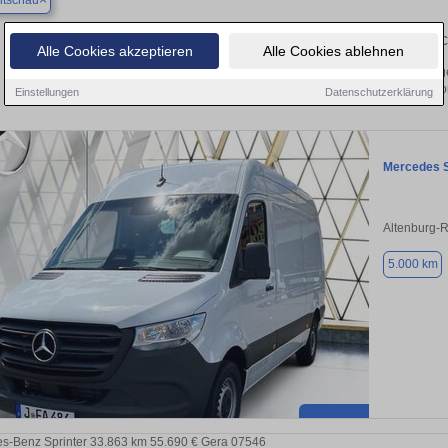
itschau
Finden Sie in Crimmitschau Ihren gebrau
Alle Cookies akzeptieren
Alle Cookies ablehnen
 Sie in Crimmitschau einen Mercedes Sprinter Gebrauchtwagen? Entdecken Sie g
und Preisklassen von privat und v
Einstellungen
Datenschutzerklärung
Mercedes S
Altenburg-
5.000 km