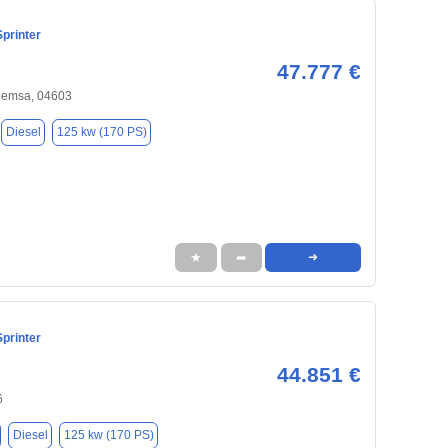
printer
47.777 €
Remsa, 04603
Diesel
125 kw (170 PS)
★
➦
➜
printer
44.851 €
6
Diesel
125 kw (170 PS)