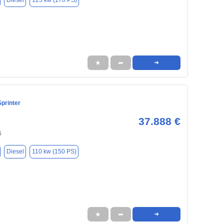
Diesel
125 kw (170 PS)
★
➦
➜
printer
37.888 €
6
Diesel
110 kw (150 PS)
★
➦
➜