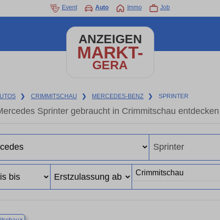
Event
Auto
Immo
Job
ANZEIGEN
MARKT-
GERA
UTOS
❯
CRIMMITSCHAU
❯
MERCEDES-BENZ
❯
SPRINTER
Mercedes Sprinter gebraucht in Crimmitschau entdecken
×