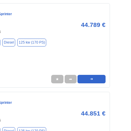
printer
44.789 €
6
Diesel
125 kw (170 PS)
★
➦
➜
printer
44.851 €
6