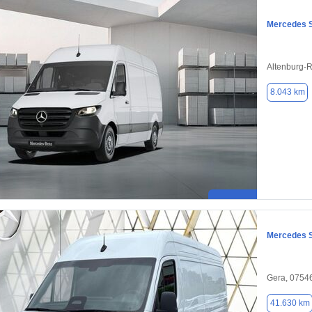
Mercedes S
Altenburg-
8.043 km
Mercedes S
Gera, 0754
41.630 km