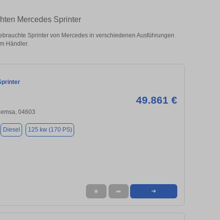
chten Mercedes Sprinter
ebrauchte Sprinter von Mercedes in verschiedenen Ausführungen
om Händler.
printer
49.861 €
Remsa, 04603
Diesel
125 kw (170 PS)
★
➦
➜