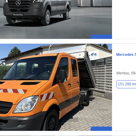
Mercedes S
Werdau, 08
151.280 k