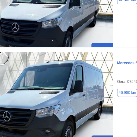
42.302 km
Mercedes S
Gera, 0754
46.980 km