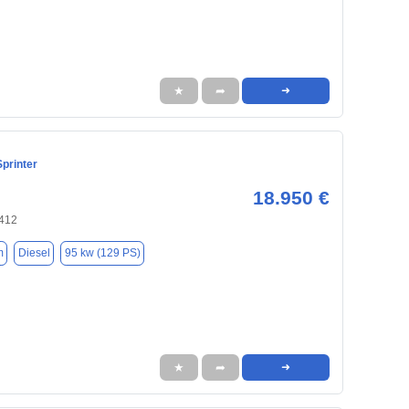
★
➦
➜
printer
18.950 €
412
m
Diesel
95 kw (129 PS)
★
➦
➜