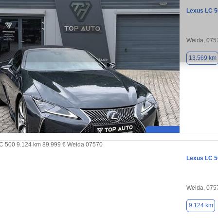
Lexus LC 5
Weida, 075
13.569 km
Lexus LC 5
Weida, 075
9.124 km