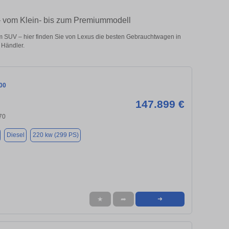
– vom Klein- bis zum Premiummodell
 SUV – hier finden Sie von Lexus die besten Gebrauchtwagen in
 Händler.
00
147.899 €
70
Diesel
220 kw (299 PS)
★
➦
➜