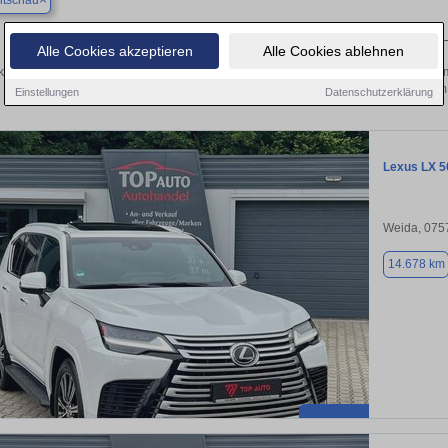
itschau
Finden Sie in Crimmitschau Ihren gebrauchten Lexus 
Alle Cookies akzeptieren
Alle Cookies ablehnen
ken Sie in Crimmitschau gebrauchte Lexus Fahrzeuge. Von Kleinwagen bis hin zum
Crimmitschau von privat und vom
Einstellungen
Datenschutzerklärung
Lexus LX 5
Weida, 075
14.678 km