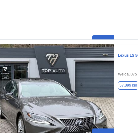
Lexus LS 5
Weida, 075
57.899 km