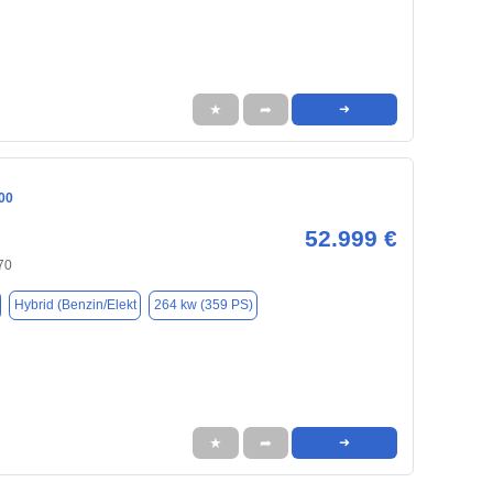
★
➦
➜
00
52.999 €
70
Hybrid (Benzin/Elekt
264 kw (359 PS)
★
➦
➜