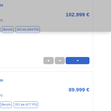
00
102.999 €
70
Benzin
341 kw (464 PS)
★
➦
➜
00
89.999 €
70
Benzin
351 kw (477 PS)