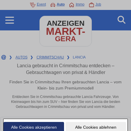
Event
Auto
Immo
Job
ANZEIGEN
MARKT-
GERA
❯
AUTOS
❯
CRIMMITSCHAU
❯
LANCIA
Lancia gebraucht in Crimmitschau entdecken –
Gebrauchtwagen von privat & Händler
Finden Sie in Crimmitschau Ihren gebrauchten Lancia – vom
Klein- bis zum Premiummodell
Entdecken Sie in Crimmitschau gebrauchte Lancia Fahrzeuge. Von
Kleinwagen bis hin zum SUV – hier finden Sie von Lancia die besten
Gebrauchtwagen in Crimmitschau von privat und vom Händler.
Leider konnten wir derzeit keine passenden Autos finden. Schauen Sie
Alle Cookies akzeptieren
Alle Cookies ablehnen
bald wieder vorbei!