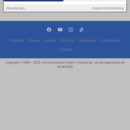
Einstellungen
Datenschutzerklärung
Ratgeber
Presse
Lokales
Über Uns
Impressum
Datenschutz
Cookies
Copyright © 2000 - 2026 | 1A Infosysteme GmbH | Content by: 1A-Anzeigenmarkt.de
06.08.2026