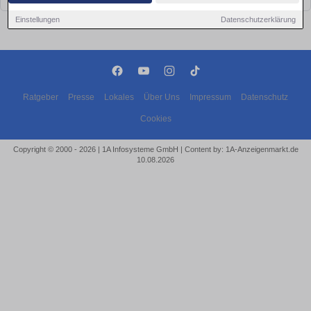
Einstellungen
Datenschutzerklärung
Ratgeber
Presse
Lokales
Über Uns
Impressum
Datenschutz
Cookies
Copyright © 2000 - 2026 | 1A Infosysteme GmbH | Content by: 1A-Anzeigenmarkt.de
10.08.2026