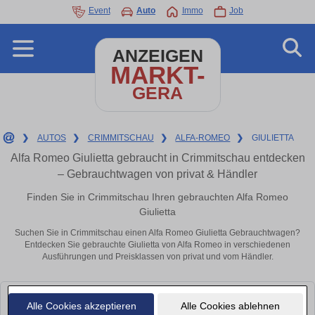
Event
Auto
Immo
Job
ANZEIGEN
MARKT-
GERA
❯
AUTOS
❯
CRIMMITSCHAU
❯
ALFA-ROMEO
❯
GIULIETTA
Alfa Romeo Giulietta gebraucht in Crimmitschau entdecken
– Gebrauchtwagen von privat & Händler
Finden Sie in Crimmitschau Ihren gebrauchten Alfa Romeo
Giulietta
Suchen Sie in Crimmitschau einen Alfa Romeo Giulietta Gebrauchtwagen?
Entdecken Sie gebrauchte Giulietta von Alfa Romeo in verschiedenen
Ausführungen und Preisklassen von privat und vom Händler.
Leider konnten wir derzeit keine passenden Autos finden. Schauen Sie
Alle Cookies akzeptieren
Alle Cookies ablehnen
bald wieder vorbei!