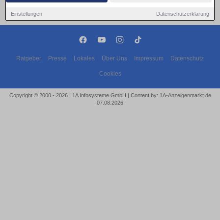
Einstellungen
Datenschutzerklärung
Ratgeber
Presse
Lokales
Über Uns
Impressum
Datenschutz
Cookies
Copyright © 2000 - 2026 | 1A Infosysteme GmbH | Content by: 1A-Anzeigenmarkt.de
07.08.2026