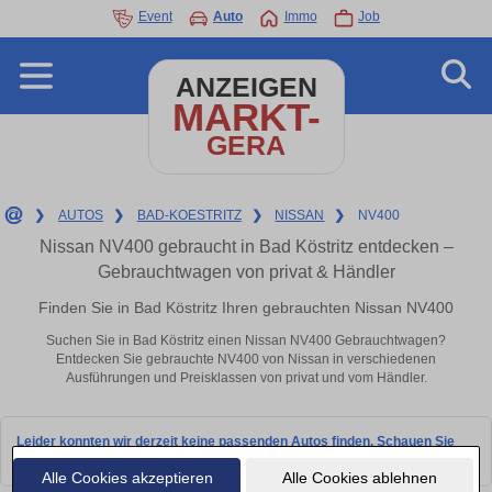
Event
Auto
Immo
Job
ANZEIGEN
MARKT-
GERA
❯
AUTOS
❯
BAD-KOESTRITZ
❯
NISSAN
❯
NV400
Nissan NV400 gebraucht in Bad Köstritz entdecken –
Gebrauchtwagen von privat & Händler
Finden Sie in Bad Köstritz Ihren gebrauchten Nissan NV400
Suchen Sie in Bad Köstritz einen Nissan NV400 Gebrauchtwagen?
Entdecken Sie gebrauchte NV400 von Nissan in verschiedenen
Ausführungen und Preisklassen von privat und vom Händler.
Leider konnten wir derzeit keine passenden Autos finden. Schauen Sie
bald wieder vorbei!
Alle Cookies akzeptieren
Alle Cookies ablehnen