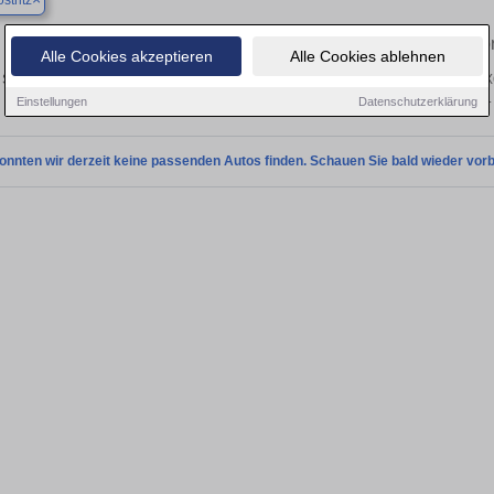
stritz
Finden Sie in Bad Köstritz Ihren g
Alle Cookies akzeptieren
Alle Cookies ablehnen
Sie in Bad Köstritz einen BMW X6 Gebrauchtwagen? Entdecken Sie gebrauchte X
privat und vom Händler.
Einstellungen
Datenschutzerklärung
onnten wir derzeit keine passenden Autos finden. Schauen Sie bald wieder vorb