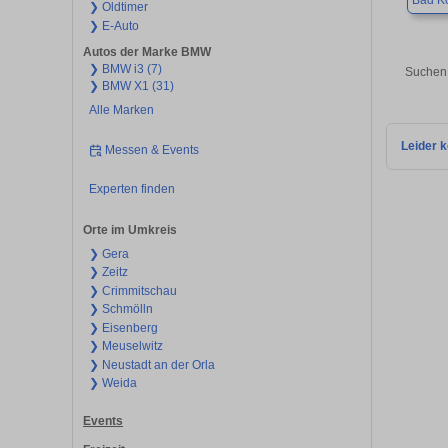
Bad Kö
❯ Oldtimer
❯ E-Auto
Autos der Marke BMW
❯ BMW i3 (7)
Suchen 
❯ BMW X1 (31)
Alle Marken
Leider k
Messen & Events
Experten finden
Orte im Umkreis
❯ Gera
❯ Zeitz
❯ Crimmitschau
❯ Schmölln
❯ Eisenberg
❯ Meuselwitz
❯ Neustadt an der Orla
❯ Weida
Events