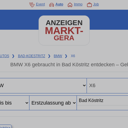
Event
Auto
Immo
Job
ANZEIGEN
MARKT-
GERA
UTOS
❯
BAD-KOESTRITZ
❯
BMW
❯
X6
BMW X6 gebraucht in Bad Köstritz entdecken – Ge
×