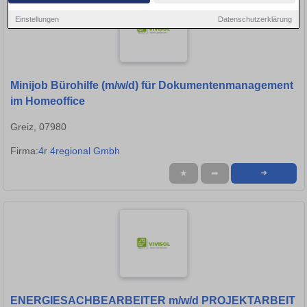
Einstellungen
Datenschutzerklärung
Minijob Bürohilfe (m/w/d) für Dokumentenmanagement
im Homeoffice
Greiz, 07980
Firma:
4r 4regional Gmbh
★
➦
➜
ENERGIESACHBEARBEITER m/w/d PROJEKTARBEIT